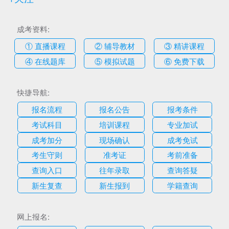
成考资料:
① 直播课程
② 辅导教材
③ 精讲课程
④ 在线题库
⑤ 模拟试题
⑥ 免费下载
快捷导航:
报名流程
报名公告
报考条件
考试科目
培训课程
专业加试
成考加分
现场确认
成考免试
考生守则
准考证
考前准备
查询入口
往年录取
查询答疑
新生复查
新生报到
学籍查询
网上报名: