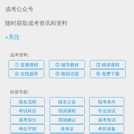
成考公众号
随时获取成考资讯和资料
+关注
成考资料:
① 直播课程
② 辅导教材
③ 精讲课程
④ 在线题库
⑤ 模拟试题
⑥ 免费下载
快捷导航:
报名流程
报名公告
报考条件
考试科目
培训课程
专业加试
成考加分
现场确认
成考免试
考生守则
准考证
考前准备