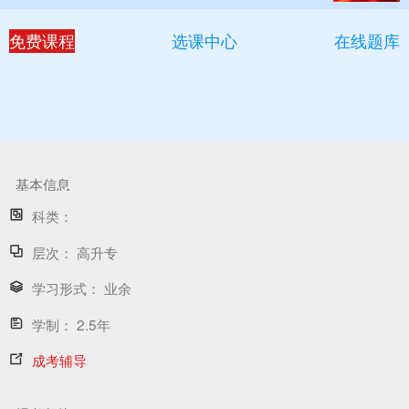
免费课程
选课中心
在线题库
基本信息
科类：
层次：
高升专
学习形式：
业余
学制：
2.5年
成考辅导