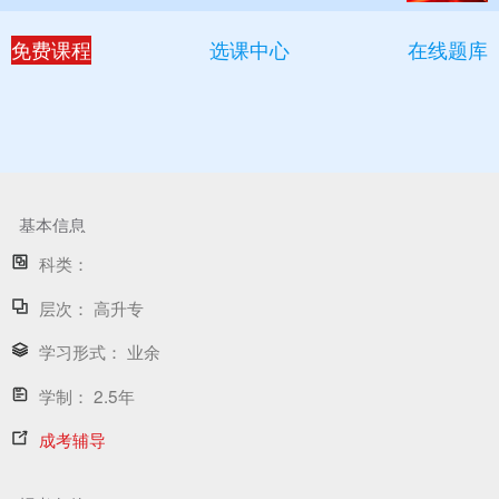
免费课程
选课中心
在线题库
基本信息
科类：
层次：
高升专
学习形式：
业余
学制：
2.5年
成考辅导