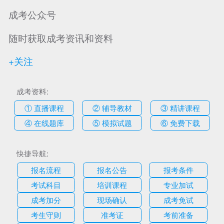
成考公众号
随时获取成考资讯和资料
+关注
成考资料:
① 直播课程
② 辅导教材
③ 精讲课程
④ 在线题库
⑤ 模拟试题
⑥ 免费下载
快捷导航:
报名流程
报名公告
报考条件
考试科目
培训课程
专业加试
成考加分
现场确认
成考免试
考生守则
准考证
考前准备