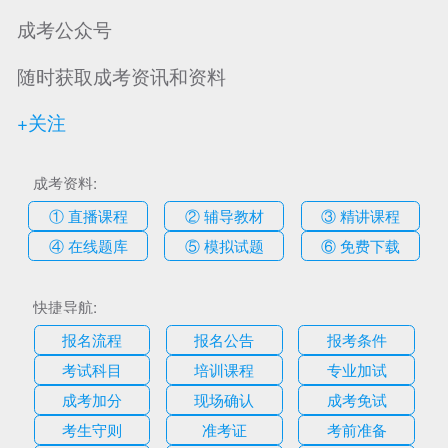
成考公众号
随时获取成考资讯和资料
+关注
成考资料:
① 直播课程
② 辅导教材
③ 精讲课程
④ 在线题库
⑤ 模拟试题
⑥ 免费下载
快捷导航:
报名流程
报名公告
报考条件
考试科目
培训课程
专业加试
成考加分
现场确认
成考免试
考生守则
准考证
考前准备