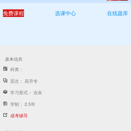
免费课程
选课中心
在线题库
基本信息
科类：
层次：
高升专
学习形式：
业余
学制：
2.5年
成考辅导