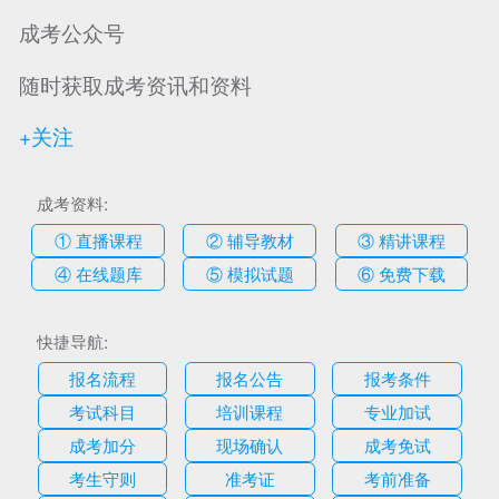
成考公众号
随时获取成考资讯和资料
+关注
成考资料:
① 直播课程
② 辅导教材
③ 精讲课程
④ 在线题库
⑤ 模拟试题
⑥ 免费下载
快捷导航:
报名流程
报名公告
报考条件
考试科目
培训课程
专业加试
成考加分
现场确认
成考免试
考生守则
准考证
考前准备