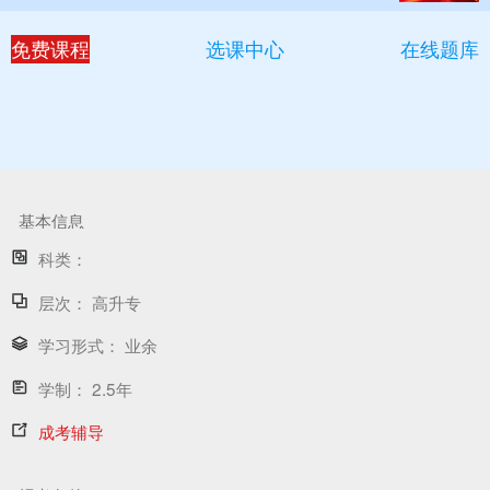
免费课程
选课中心
在线题库
基本信息
科类：
层次：
高升专
学习形式：
业余
学制：
2.5年
成考辅导