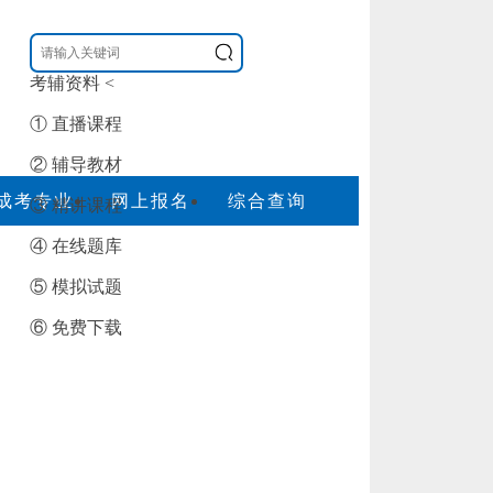
考辅资料
<
① 直播课程
② 辅导教材
成考专业
网上报名
综合查询
③ 精讲课程
④ 在线题库
⑤ 模拟试题
⑥ 免费下载