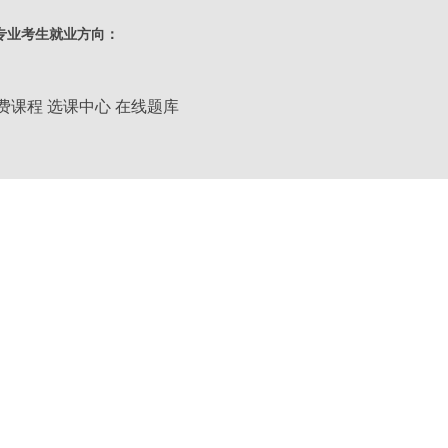
类别：
专业考生就业方向：
层次：
高升专
费课程
选课中心
在线题库
学习形式：
业余
学制：
2.5年