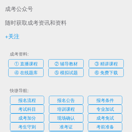
成考公众号
随时获取成考资讯和资料
+关注
成考资料:
① 直播课程
② 辅导教材
③ 精讲课程
④ 在线题库
⑤ 模拟试题
⑥ 免费下载
快捷导航:
报名流程
报名公告
报考条件
考试科目
培训课程
专业加试
成考加分
现场确认
成考免试
考生守则
准考证
考前准备