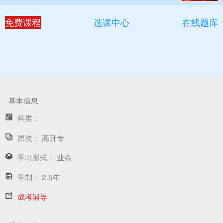
免费课程
选课中心
在线题库
基本信息
科类：
层次：
高升专
学习形式：
业余
学制：
2.5年
成考辅导