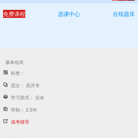
免费课程
选课中心
在线题库
基本信息
科类：
层次：
高升专
学习形式：
业余
学制：
2.5年
成考辅导