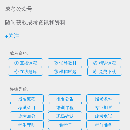
成考公众号
随时获取成考资讯和资料
+关注
成考资料:
① 直播课程
② 辅导教材
③ 精讲课程
④ 在线题库
⑤ 模拟试题
⑥ 免费下载
快捷导航:
报名流程
报名公告
报考条件
考试科目
培训课程
专业加试
成考加分
现场确认
成考免试
考生守则
准考证
考前准备