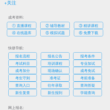
+关注
成考资料:
① 直播课程
② 辅导教材
③ 精讲课程
④ 在线题库
⑤ 模拟试题
⑥ 免费下载
快捷导航:
报名流程
报名公告
报考条件
考试科目
培训课程
专业加试
成考加分
现场确认
成考免试
考生守则
准考证
考前准备
查询入口
往年录取
查询答疑
新生复查
新生报到
学籍查询
网上报名: