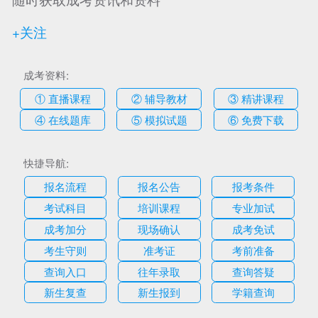
+关注
成考资料:
① 直播课程
② 辅导教材
③ 精讲课程
④ 在线题库
⑤ 模拟试题
⑥ 免费下载
快捷导航:
报名流程
报名公告
报考条件
考试科目
培训课程
专业加试
成考加分
现场确认
成考免试
考生守则
准考证
考前准备
查询入口
往年录取
查询答疑
新生复查
新生报到
学籍查询