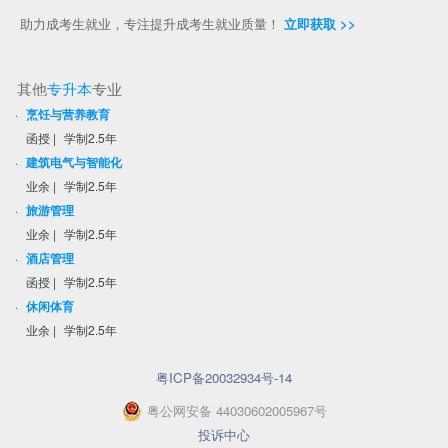
助力成考生就业，专注提升成考生就业质量！
立即获取 >>
其他
专升本
专业
·
烹饪与营养教育
函授
|
学制2.5年
·
建筑电气与智能化
业余
|
学制2.5年
·
旅游管理
业余
|
学制2.5年
·
酒店管理
函授
|
学制2.5年
·
休闲体育
业余
|
学制2.5年
粤ICP备20032934号-14
粤
公网安备
44030602005967
号
投诉中心