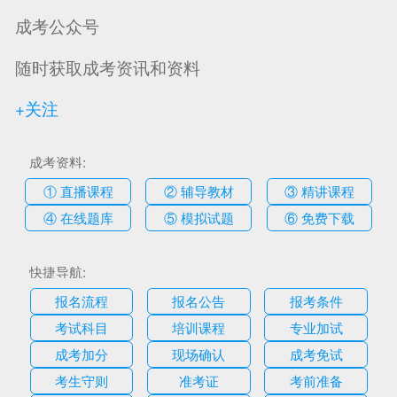
成考公众号
随时获取成考资讯和资料
+关注
成考资料:
① 直播课程
② 辅导教材
③ 精讲课程
④ 在线题库
⑤ 模拟试题
⑥ 免费下载
快捷导航:
报名流程
报名公告
报考条件
考试科目
培训课程
专业加试
成考加分
现场确认
成考免试
考生守则
准考证
考前准备