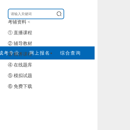
考辅资料
<
① 直播课程
② 辅导教材
成考专业
网上报名
综合查询
③ 精讲课程
④ 在线题库
⑤ 模拟试题
⑥ 免费下载