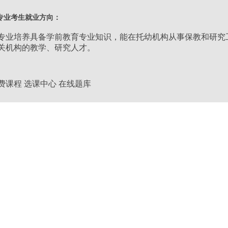
类别：
教育学类
专业考生就业方向：
层次：
专升本
专业培养具备学前教育专业知识，能在托幼机构从事保教和研究
关机构的教学、研究人才。
学习形式：
业余
费课程
选课中心
在线题库
学制：
2.5年