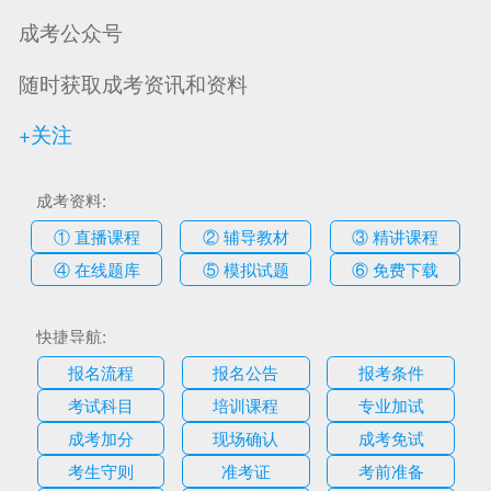
成考公众号
随时获取成考资讯和资料
+关注
成考资料:
① 直播课程
② 辅导教材
③ 精讲课程
④ 在线题库
⑤ 模拟试题
⑥ 免费下载
快捷导航:
报名流程
报名公告
报考条件
考试科目
培训课程
专业加试
成考加分
现场确认
成考免试
考生守则
准考证
考前准备