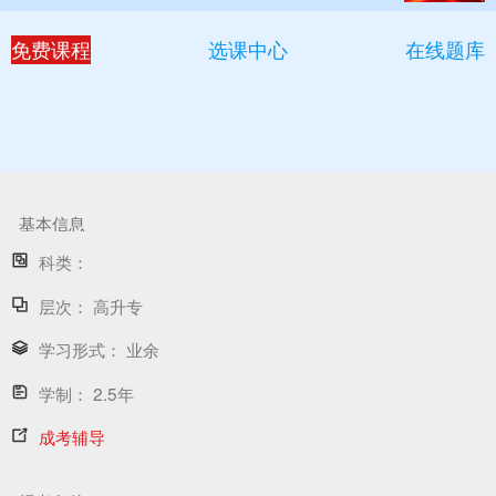
免费课程
选课中心
在线题库
基本信息
科类：
层次：
高升专
学习形式：
业余
学制：
2.5年
成考辅导