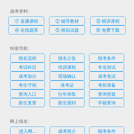
成考资料:
① 直播课程
② 辅导教材
③ 精讲课程
④ 在线题库
⑤ 模拟试题
⑥ 免费下载
快捷导航:
报名流程
报名公告
报考条件
考试科目
培训课程
专业加试
成考加分
现场确认
成考免试
考生守则
准考证
考前准备
查询入口
往年录取
查询答疑
新生复查
新生报到
学籍查询
网上报名:
进入网...
成考简介
报考条件