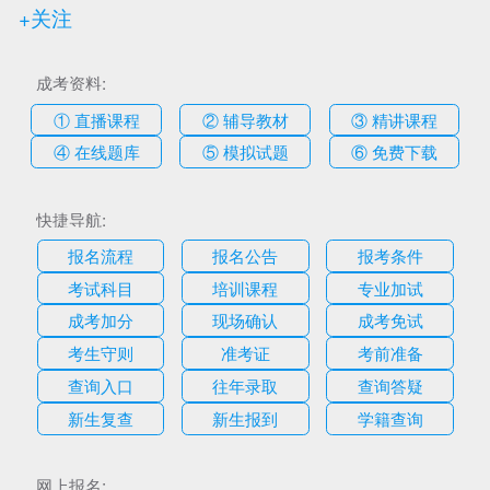
+关注
成考资料:
① 直播课程
② 辅导教材
③ 精讲课程
④ 在线题库
⑤ 模拟试题
⑥ 免费下载
快捷导航:
报名流程
报名公告
报考条件
考试科目
培训课程
专业加试
成考加分
现场确认
成考免试
考生守则
准考证
考前准备
查询入口
往年录取
查询答疑
新生复查
新生报到
学籍查询
网上报名: