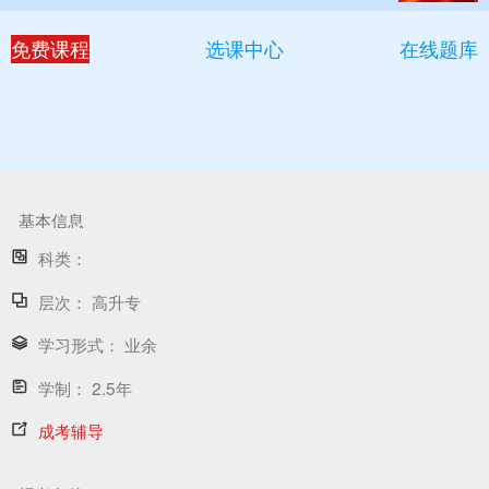
免费课程
选课中心
在线题库
基本信息
科类：
层次：
高升专
学习形式：
业余
学制：
2.5年
成考辅导