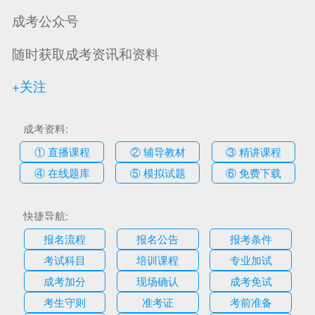
成考公众号
随时获取成考资讯和资料
+关注
成考资料:
① 直播课程
② 辅导教材
③ 精讲课程
④ 在线题库
⑤ 模拟试题
⑥ 免费下载
快捷导航:
报名流程
报名公告
报考条件
考试科目
培训课程
专业加试
成考加分
现场确认
成考免试
考生守则
准考证
考前准备