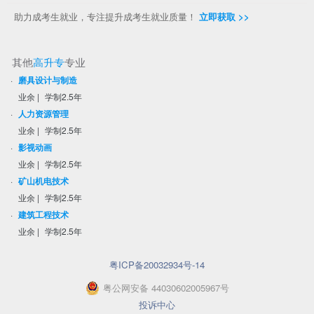
助力成考生就业，专注提升成考生就业质量！
立即获取 >>
其他
高升专
专业
·
磨具设计与制造
业余
|
学制2.5年
·
人力资源管理
业余
|
学制2.5年
·
影视动画
业余
|
学制2.5年
·
矿山机电技术
业余
|
学制2.5年
·
建筑工程技术
业余
|
学制2.5年
粤ICP备20032934号-14
粤
公网安备
44030602005967
号
投诉中心