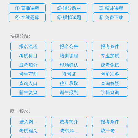
① 直播课程
② 辅导教材
③ 精讲课程
④ 在线题库
⑤ 模拟试题
⑥ 免费下载
快捷导航:
报名流程
报名公告
报考条件
考试科目
培训课程
专业加试
成考加分
现场确认
成考免试
考生守则
准考证
考前准备
查询入口
往年录取
查询答疑
新生复查
新生报到
学籍查询
网上报名:
进入网...
成考简介
报考条件
考试相关
考试科...
统一考...