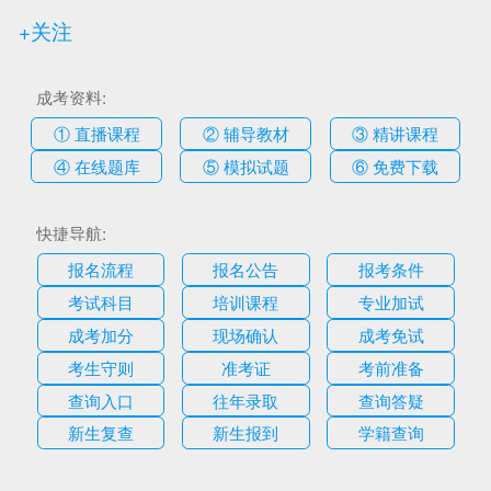
+关注
成考资料:
① 直播课程
② 辅导教材
③ 精讲课程
④ 在线题库
⑤ 模拟试题
⑥ 免费下载
快捷导航:
报名流程
报名公告
报考条件
考试科目
培训课程
专业加试
成考加分
现场确认
成考免试
考生守则
准考证
考前准备
查询入口
往年录取
查询答疑
新生复查
新生报到
学籍查询