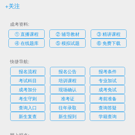
+关注
成考资料:
① 直播课程
② 辅导教材
③ 精讲课程
④ 在线题库
⑤ 模拟试题
⑥ 免费下载
快捷导航:
报名流程
报名公告
报考条件
考试科目
培训课程
专业加试
成考加分
现场确认
成考免试
考生守则
准考证
考前准备
查询入口
往年录取
查询答疑
新生复查
新生报到
学籍查询
网上报名: