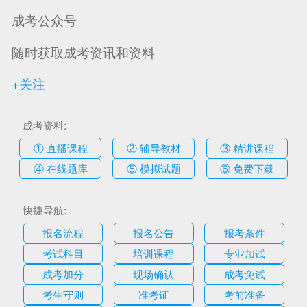
成考公众号
随时获取成考资讯和资料
+关注
成考资料:
① 直播课程
② 辅导教材
③ 精讲课程
④ 在线题库
⑤ 模拟试题
⑥ 免费下载
快捷导航:
报名流程
报名公告
报考条件
考试科目
培训课程
专业加试
成考加分
现场确认
成考免试
考生守则
准考证
考前准备