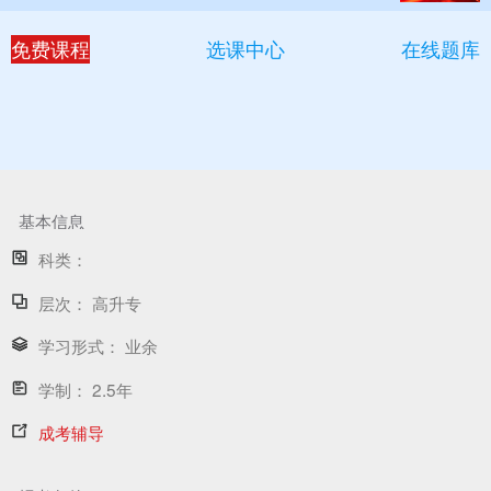
免费课程
选课中心
在线题库
基本信息
科类：
层次：
高升专
学习形式：
业余
学制：
2.5年
成考辅导