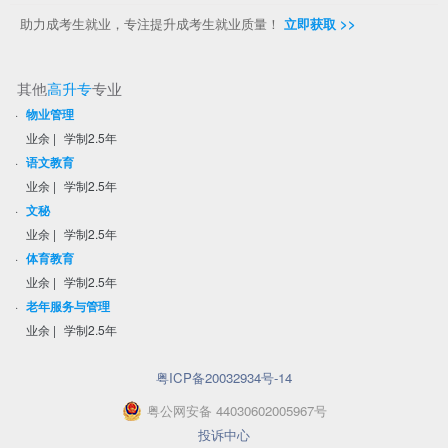
助力成考生就业，专注提升成考生就业质量！
立即获取 >>
其他
高升专
专业
·
物业管理
业余
|
学制2.5年
·
语文教育
业余
|
学制2.5年
·
文秘
业余
|
学制2.5年
·
体育教育
业余
|
学制2.5年
·
老年服务与管理
业余
|
学制2.5年
粤ICP备20032934号-14
粤
公网安备
44030602005967
号
投诉中心