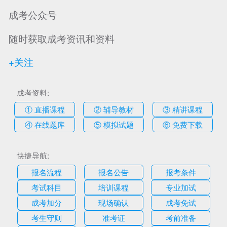
成考公众号
随时获取成考资讯和资料
+关注
成考资料:
① 直播课程
② 辅导教材
③ 精讲课程
④ 在线题库
⑤ 模拟试题
⑥ 免费下载
快捷导航:
报名流程
报名公告
报考条件
考试科目
培训课程
专业加试
成考加分
现场确认
成考免试
考生守则
准考证
考前准备