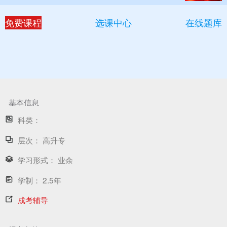
免费课程
选课中心
在线题库
基本信息
科类：
层次：
高升专
学习形式：
业余
学制：
2.5年
成考辅导