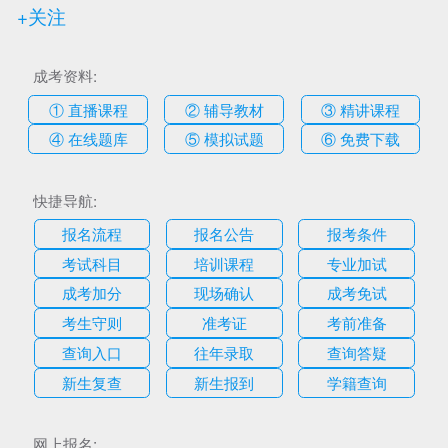
+关注
成考资料:
① 直播课程
② 辅导教材
③ 精讲课程
④ 在线题库
⑤ 模拟试题
⑥ 免费下载
快捷导航:
报名流程
报名公告
报考条件
考试科目
培训课程
专业加试
成考加分
现场确认
成考免试
考生守则
准考证
考前准备
查询入口
往年录取
查询答疑
新生复查
新生报到
学籍查询
网上报名: