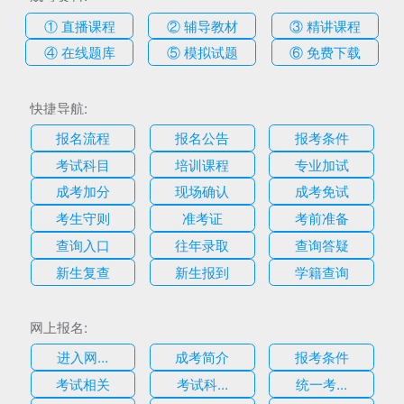
① 直播课程
② 辅导教材
③ 精讲课程
④ 在线题库
⑤ 模拟试题
⑥ 免费下载
快捷导航:
报名流程
报名公告
报考条件
考试科目
培训课程
专业加试
成考加分
现场确认
成考免试
考生守则
准考证
考前准备
查询入口
往年录取
查询答疑
新生复查
新生报到
学籍查询
网上报名:
进入网...
成考简介
报考条件
考试相关
考试科...
统一考...