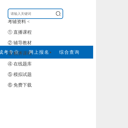
考辅资料
<
① 直播课程
② 辅导教材
成考专业
网上报名
综合查询
③ 精讲课程
④ 在线题库
⑤ 模拟试题
⑥ 免费下载