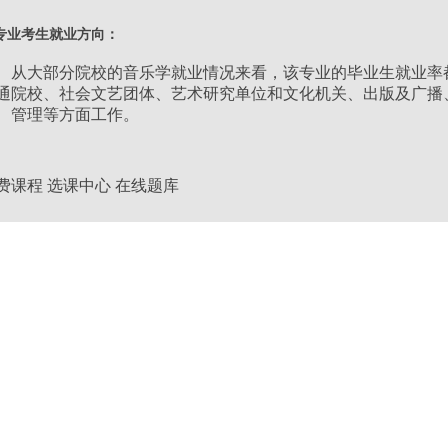
类别：
艺术类
专业考生就业方向：
层次：
专升本
大部分院校的音乐学就业情况来看，该专业的毕业生就业率都
通院校、社会文艺团体、艺术研究单位和文化机关、出版及广播
、管理等方面工作。
学习形式：
业余
学制：
2.5年
费课程
选课中心
在线题库