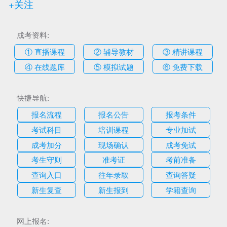
+关注
成考资料:
① 直播课程
② 辅导教材
③ 精讲课程
④ 在线题库
⑤ 模拟试题
⑥ 免费下载
快捷导航:
报名流程
报名公告
报考条件
考试科目
培训课程
专业加试
成考加分
现场确认
成考免试
考生守则
准考证
考前准备
查询入口
往年录取
查询答疑
新生复查
新生报到
学籍查询
网上报名: