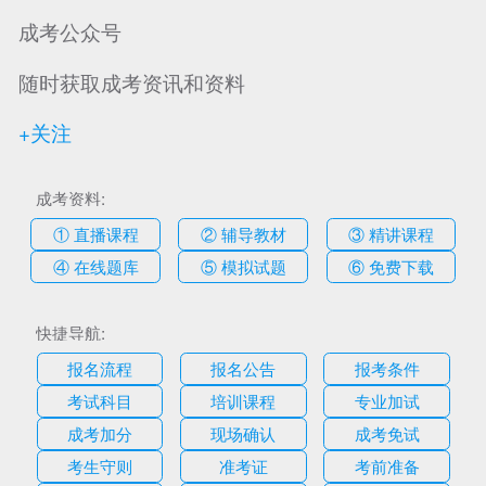
成考公众号
随时获取成考资讯和资料
+关注
成考资料:
① 直播课程
② 辅导教材
③ 精讲课程
④ 在线题库
⑤ 模拟试题
⑥ 免费下载
快捷导航:
报名流程
报名公告
报考条件
考试科目
培训课程
专业加试
成考加分
现场确认
成考免试
考生守则
准考证
考前准备