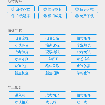
成考资料:
① 直播课程
② 辅导教材
③ 精讲课程
④ 在线题库
⑤ 模拟试题
⑥ 免费下载
快捷导航:
报名流程
报名公告
报考条件
考试科目
培训课程
专业加试
成考加分
现场确认
成考免试
考生守则
准考证
考前准备
查询入口
往年录取
查询答疑
新生复查
新生报到
学籍查询
网上报名:
进入网...
成考简介
报考条件
考试相关
考试科...
统一考...