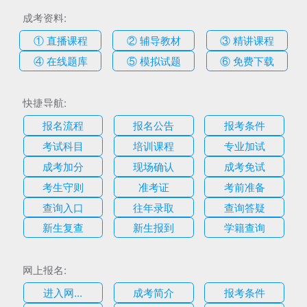
成考资料:
① 直播课程
② 辅导教材
③ 精讲课程
④ 在线题库
⑤ 模拟试题
⑥ 免费下载
快捷导航:
报名流程
报名公告
报考条件
考试科目
培训课程
专业加试
成考加分
现场确认
成考免试
考生守则
准考证
考前准备
查询入口
往年录取
查询答疑
新生复查
新生报到
学籍查询
网上报名:
进入网...
成考简介
报考条件