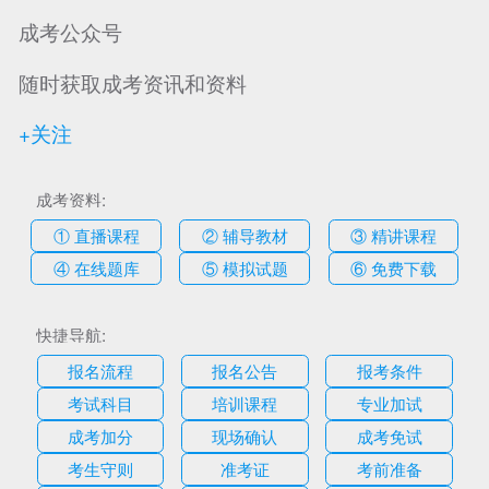
成考公众号
随时获取成考资讯和资料
+关注
成考资料:
① 直播课程
② 辅导教材
③ 精讲课程
④ 在线题库
⑤ 模拟试题
⑥ 免费下载
快捷导航:
报名流程
报名公告
报考条件
考试科目
培训课程
专业加试
成考加分
现场确认
成考免试
考生守则
准考证
考前准备