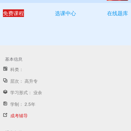
免费课程
选课中心
在线题库
基本信息
科类：
层次：
高升专
学习形式：
业余
学制：
2.5年
成考辅导