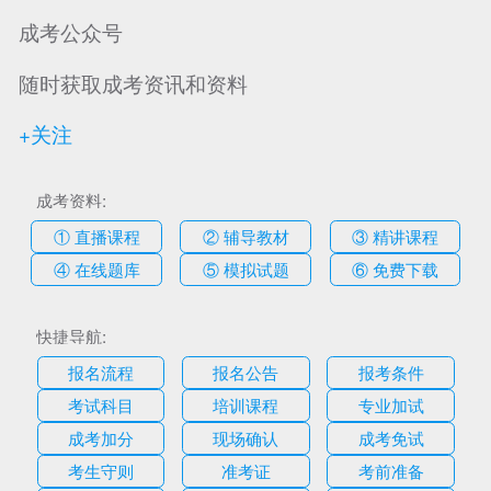
成考公众号
随时获取成考资讯和资料
+关注
成考资料:
① 直播课程
② 辅导教材
③ 精讲课程
④ 在线题库
⑤ 模拟试题
⑥ 免费下载
快捷导航:
报名流程
报名公告
报考条件
考试科目
培训课程
专业加试
成考加分
现场确认
成考免试
考生守则
准考证
考前准备