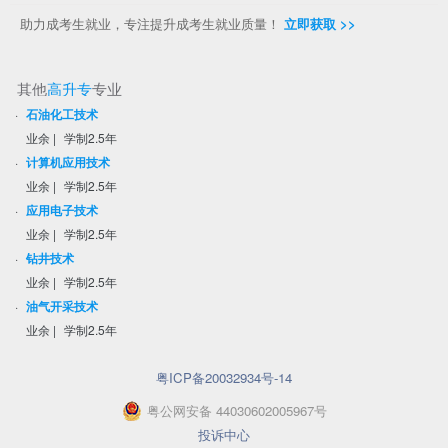
助力成考生就业，专注提升成考生就业质量！
立即获取 >>
其他
高升专
专业
·
石油化工技术
业余
|
学制2.5年
·
计算机应用技术
业余
|
学制2.5年
·
应用电子技术
业余
|
学制2.5年
·
钻井技术
业余
|
学制2.5年
·
油气开采技术
业余
|
学制2.5年
粤ICP备20032934号-14
粤
公网安备
44030602005967
号
投诉中心