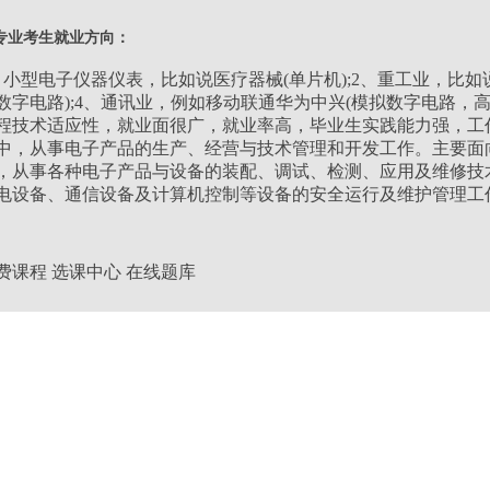
类别：
理工类
专业考生就业方向：
层次：
高升专
、小型电子仪器仪表，比如说医疗器械(单片机);2、重工业，比如说钢
数字电路);4、通讯业，例如移动联通华为中兴(模拟数字电路，
程技术适应性，就业面很广，就业率高，毕业生实践能力强，工
学习形式：
业余
中，从事电子产品的生产、经营与技术管理和开发工作。主要面
，从事各种电子产品与设备的装配、调试、检测、应用及维修技
学制：
2.5年
电设备、通信设备及计算机控制等设备的安全运行及维护管理工
费课程
选课中心
在线题库