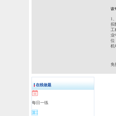
该
1
拟
工
业
位
机
免
在线做题
每日一练