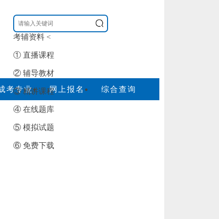
考辅资料
<
① 直播课程
② 辅导教材
成考专业
网上报名
综合查询
③ 精讲课程
④ 在线题库
⑤ 模拟试题
⑥ 免费下载