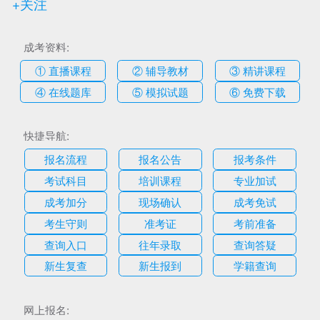
+关注
成考资料:
① 直播课程
② 辅导教材
③ 精讲课程
④ 在线题库
⑤ 模拟试题
⑥ 免费下载
快捷导航:
报名流程
报名公告
报考条件
考试科目
培训课程
专业加试
成考加分
现场确认
成考免试
考生守则
准考证
考前准备
查询入口
往年录取
查询答疑
新生复查
新生报到
学籍查询
网上报名: