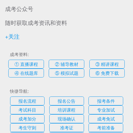
成考公众号
随时获取成考资讯和资料
+关注
成考资料:
① 直播课程
② 辅导教材
③ 精讲课程
④ 在线题库
⑤ 模拟试题
⑥ 免费下载
快捷导航:
报名流程
报名公告
报考条件
考试科目
培训课程
专业加试
成考加分
现场确认
成考免试
考生守则
准考证
考前准备