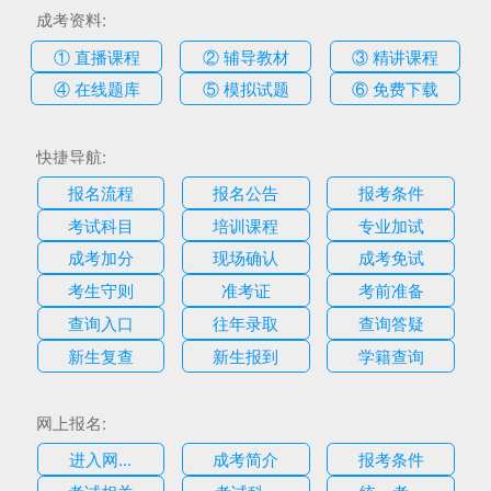
成考资料:
① 直播课程
② 辅导教材
③ 精讲课程
④ 在线题库
⑤ 模拟试题
⑥ 免费下载
快捷导航:
报名流程
报名公告
报考条件
考试科目
培训课程
专业加试
成考加分
现场确认
成考免试
考生守则
准考证
考前准备
查询入口
往年录取
查询答疑
新生复查
新生报到
学籍查询
网上报名:
进入网...
成考简介
报考条件