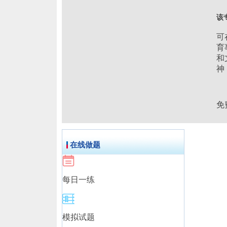
该
可
育
和
神
免
在线做题
每日一练
模拟试题