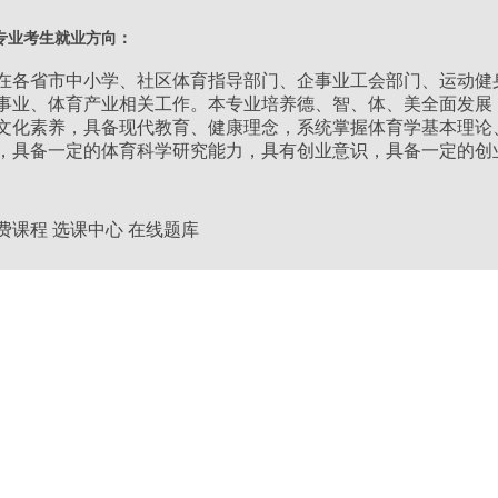
类别：
教育学类,理工类,文史类
专业考生就业方向：
层次：
专升本
在各省市中小学、社区体育指导部门、企事业工会部门、运动健
事业、体育产业相关工作。本专业培养德、智、体、美全面发展
文化素养，具备现代教育、健康理念，系统掌握体育学基本理论
学习形式：
业余
，具备一定的体育科学研究能力，具有创业意识，具备一定的创
学制：
2.5年
费课程
选课中心
在线题库