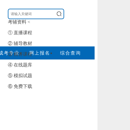
考辅资料
<
① 直播课程
② 辅导教材
成考专业
网上报名
综合查询
③ 精讲课程
④ 在线题库
⑤ 模拟试题
⑥ 免费下载