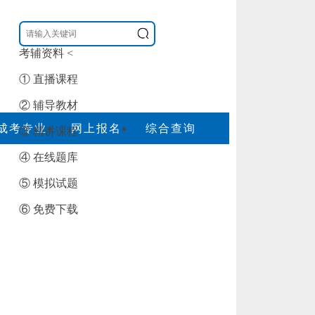
考辅资料
<
① 直播课程
② 辅导教材
成考专业
网上报名
综合查询
③ 精讲课程
④ 在线题库
⑤ 模拟试题
⑥ 免费下载