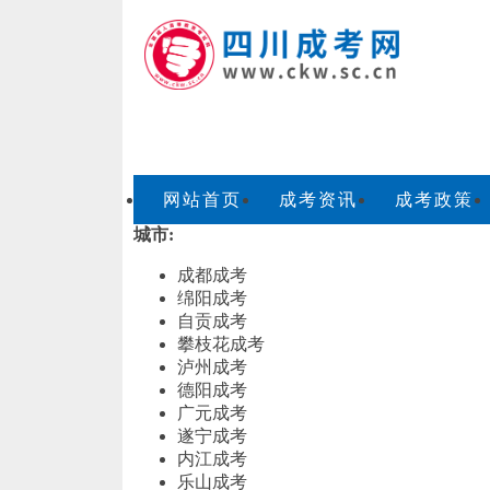
网站首页
成考资讯
成考政策
城市:
成都成考
绵阳成考
自贡成考
攀枝花成考
泸州成考
德阳成考
广元成考
遂宁成考
内江成考
乐山成考