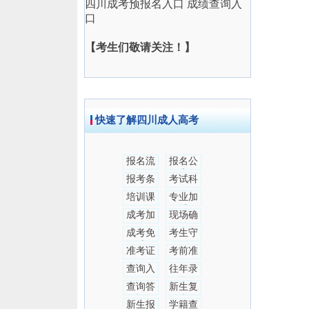
四川成考预报名入口
成绩查询入
口
【考生们敬请关注！】
快速了解四川成人高考
报名流
报名公
程
告
报考条
考试科
件
目
培训课
专业加
程
试
成考加
现场确
分
认
成考免
考生守
试
则
准考证
考前准
备
查询入
往年录
口
取
查询答
新生复
疑
查
新生报
学籍查