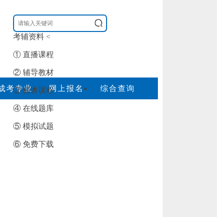
考辅资料
<
① 直播课程
② 辅导教材
成考专业
网上报名
综合查询
③ 精讲课程
④ 在线题库
⑤ 模拟试题
⑥ 免费下载