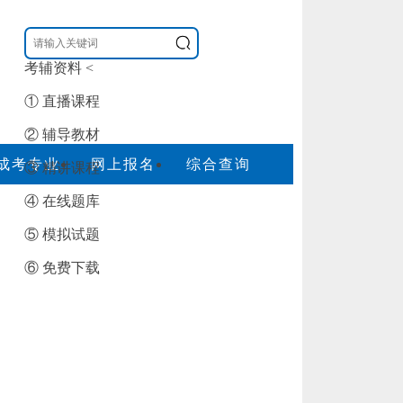
考辅资料
<
① 直播课程
② 辅导教材
成考专业
网上报名
综合查询
③ 精讲课程
④ 在线题库
⑤ 模拟试题
⑥ 免费下载