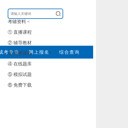
考辅资料
<
① 直播课程
② 辅导教材
成考专业
网上报名
综合查询
③ 精讲课程
④ 在线题库
⑤ 模拟试题
⑥ 免费下载