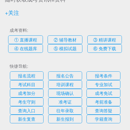
+关注
成考资料:
① 直播课程
② 辅导教材
③ 精讲课程
④ 在线题库
⑤ 模拟试题
⑥ 免费下载
快捷导航:
报名流程
报名公告
报考条件
考试科目
培训课程
专业加试
成考加分
现场确认
成考免试
考生守则
准考证
考前准备
查询入口
往年录取
查询答疑
新生复查
新生报到
学籍查询