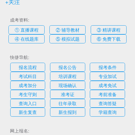
+关注
成考资料:
① 直播课程
② 辅导教材
③ 精讲课程
④ 在线题库
⑤ 模拟试题
⑥ 免费下载
快捷导航:
报名流程
报名公告
报考条件
考试科目
培训课程
专业加试
成考加分
现场确认
成考免试
考生守则
准考证
考前准备
查询入口
往年录取
查询答疑
新生复查
新生报到
学籍查询
网上报名: