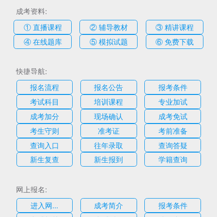
成考资料:
① 直播课程
② 辅导教材
③ 精讲课程
④ 在线题库
⑤ 模拟试题
⑥ 免费下载
快捷导航:
报名流程
报名公告
报考条件
考试科目
培训课程
专业加试
成考加分
现场确认
成考免试
考生守则
准考证
考前准备
查询入口
往年录取
查询答疑
新生复查
新生报到
学籍查询
网上报名:
进入网...
成考简介
报考条件