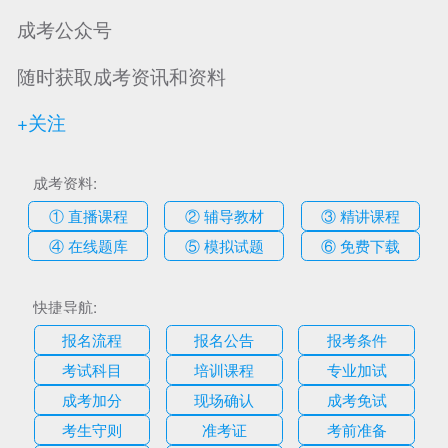
成考公众号
随时获取成考资讯和资料
+关注
成考资料:
① 直播课程
② 辅导教材
③ 精讲课程
④ 在线题库
⑤ 模拟试题
⑥ 免费下载
快捷导航:
报名流程
报名公告
报考条件
考试科目
培训课程
专业加试
成考加分
现场确认
成考免试
考生守则
准考证
考前准备