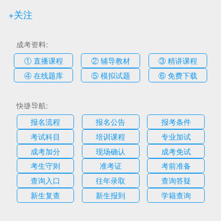
+关注
成考资料:
① 直播课程
② 辅导教材
③ 精讲课程
④ 在线题库
⑤ 模拟试题
⑥ 免费下载
快捷导航:
报名流程
报名公告
报考条件
考试科目
培训课程
专业加试
成考加分
现场确认
成考免试
考生守则
准考证
考前准备
查询入口
往年录取
查询答疑
新生复查
新生报到
学籍查询