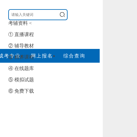
考辅资料
<
① 直播课程
② 辅导教材
成考专业
网上报名
综合查询
③ 精讲课程
④ 在线题库
⑤ 模拟试题
⑥ 免费下载