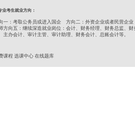
类别：
理工类,经管类,文史类
专业考生就业方向：
层次：
高升专
向一：考取公务员或进入国企 方向二：外资企业或者民营企业
师方向五：继续深造就业岗位：会计、财务经理、财务总监、财
、主办会计、审计主管、审计助理、财务会计、总账会计等。
学习形式：
业余
学制：
2.5年
费课程
选课中心
在线题库