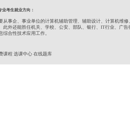
类别：
理工类
专业考生就业方向：
层次：
高升专
要从事企、事业单位的计算机辅助管理、辅助设计、计算机维修
。此外还能胜任机关、学校、公安、部队、银行、IT行业、广
息综合性技术应用工作。
学习形式：
业余
学制：
2.5年
费课程
选课中心
在线题库