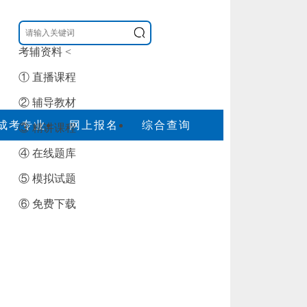
考辅资料
<
① 直播课程
② 辅导教材
成考专业
网上报名
综合查询
③ 精讲课程
④ 在线题库
⑤ 模拟试题
⑥ 免费下载