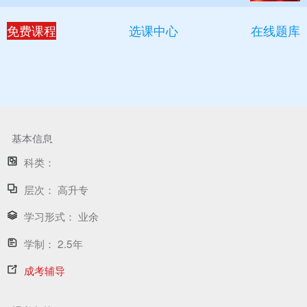
免费课程
选课中心
在线题库
基本信息
科类：
层次：
高升专
学习形式：
业余
学制：
2.5年
成考辅导