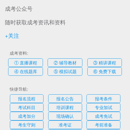
成考公众号
随时获取成考资讯和资料
+关注
成考资料:
① 直播课程
② 辅导教材
③ 精讲课程
④ 在线题库
⑤ 模拟试题
⑥ 免费下载
快捷导航:
报名流程
报名公告
报考条件
考试科目
培训课程
专业加试
成考加分
现场确认
成考免试
考生守则
准考证
考前准备