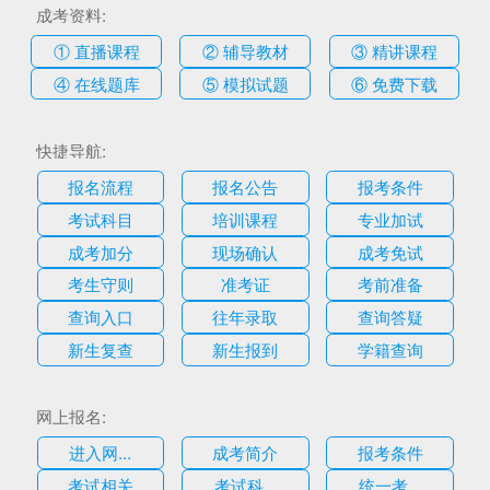
成考资料:
① 直播课程
② 辅导教材
③ 精讲课程
④ 在线题库
⑤ 模拟试题
⑥ 免费下载
快捷导航:
报名流程
报名公告
报考条件
考试科目
培训课程
专业加试
成考加分
现场确认
成考免试
考生守则
准考证
考前准备
查询入口
往年录取
查询答疑
新生复查
新生报到
学籍查询
网上报名:
进入网...
成考简介
报考条件
考试相关
考试科...
统一考...