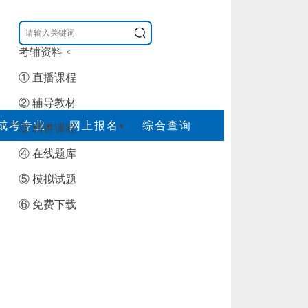
考辅资料
<
① 直播课程
② 辅导教材
成考专业
网上报名
综合查询
③ 精讲课程
④ 在线题库
⑤ 模拟试题
⑥ 免费下载