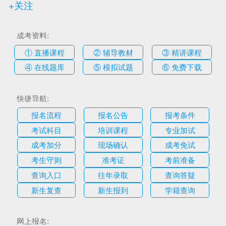
+关注
成考资料:
① 直播课程
② 辅导教材
③ 精讲课程
④ 在线题库
⑤ 模拟试题
⑥ 免费下载
快捷导航:
报名流程
报名公告
报考条件
考试科目
培训课程
专业加试
成考加分
现场确认
成考免试
考生守则
准考证
考前准备
查询入口
往年录取
查询答疑
新生复查
新生报到
学籍查询
网上报名: